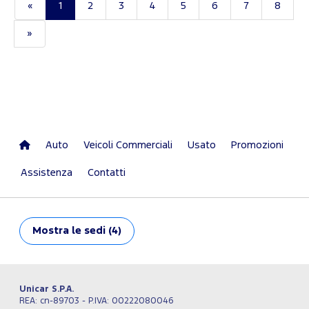
«
1
2
3
4
5
6
7
8
»
Auto
Veicoli Commerciali
Usato
Promozioni
Assistenza
Contatti
Mostra
le sedi (4)
Unicar S.P.A.
REA: cn-89703 - P.IVA: 00222080046