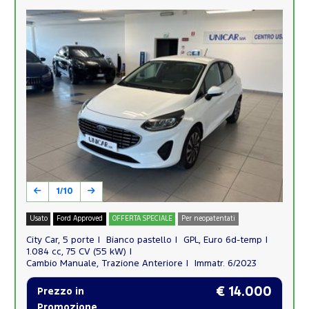
1/10
Usato
Ford Approved
OFFERTA SPECIALE
Per neopatentati
City Car, 5 porte
Bianco pastello
GPL, Euro 6d-temp
1.084 cc, 75 CV (55 kW)
Cambio Manuale, Trazione Anteriore
Immatr. 6/2023
€ 14.000
Prezzo in
Promozione