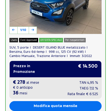
1/10
Usato
Ford Approved
OFFERTA SPECIALE
Per neopatentati
SUV, 5 porte
DESERT ISLAND BLUE metallizzato
Benzina, Euro 6d-temp
998 cc, 125 CV (92 kW)
Cambio Manuale, Trazione Anteriore
Immatr. 3/2022
€ 14.500
Prezzo in
Promozione
€ 278
al mese
TAN
4,95 %
€ 0
anticipo
TAEG
7,12 %
36
mesi
Rata finale
€ 6.525
Modifica quota mensile