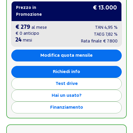
€ 13.000
Prezzo in
Promozione
€ 279
al mese
TAN
4,95 %
€ 0
anticipo
TAEG
7,82 %
24
mesi
Rata finale
€ 7.800
Modifica quota mensile
Richiedi info
Test drive
Hai un usato?
Finanziamento