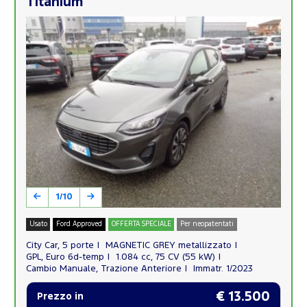
Titanium
1/10
Usato
Ford Approved
OFFERTA SPECIALE
Per neopatentati
City Car, 5 porte
MAGNETIC GREY metallizzato
GPL, Euro 6d-temp
1.084 cc, 75 CV (55 kW)
Cambio Manuale, Trazione Anteriore
Immatr. 1/2023
€ 13.500
Prezzo in