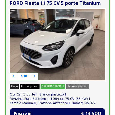
FORD Fiesta 1.1 75 CV 5 porte Titanium
1/10
Usato
Ford Approved
OFFERTA SPECIALE
Per neopatentati
City Car, 5 porte
Bianco pastello
Benzina, Euro 6d-temp
1.084 cc, 75 CV (55 kW)
Cambio Manuale, Trazione Anteriore
Immatr. 9/2022
€ 13.500
Prezzo in