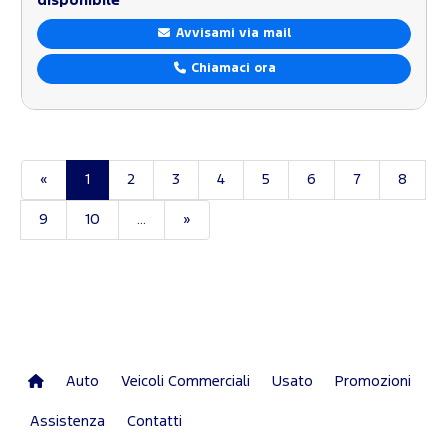
disponibile
Avvisami via mail
Chiamaci ora
«
1
2
3
4
5
6
7
8
9
10
...
»
Auto
Veicoli Commerciali
Usato
Promozioni
Assistenza
Contatti