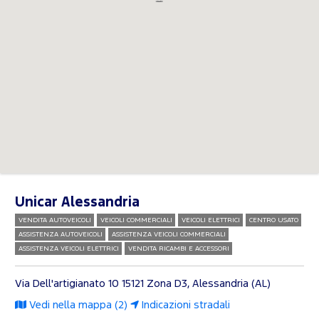
Unicar Alessandria
VENDITA AUTOVEICOLI
VEICOLI COMMERCIALI
VEICOLI ELETTRICI
CENTRO USATO
ASSISTENZA AUTOVEICOLI
ASSISTENZA VEICOLI COMMERCIALI
ASSISTENZA VEICOLI ELETTRICI
VENDITA RICAMBI E ACCESSORI
Via Dell'artigianato 10
15121 Zona D3, Alessandria (AL)
Vedi nella mappa (2)
Indicazioni stradali