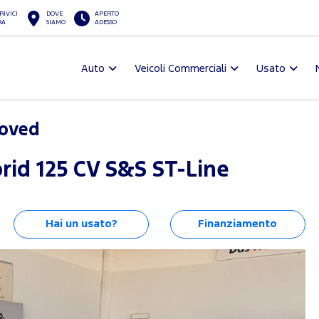
RIVICI
DOVE
APERTO
RA
SIAMO
ADESSO
Auto
Veicoli Commerciali
Usato
roved
id 125 CV S&S ST-Line
Hai un usato?
Finanziamento