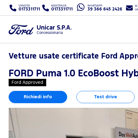
VENDITA
ASSISTENZA
WHATSAPP
SC
0173311711
0173311711
39 366 645 2426
O
Unicar S.P.A.
Concessionaria
Vetture usate certificate Ford App
FORD
Puma 1.0 EcoBoost Hybr
Ford Approved
Richiedi info
Test drive